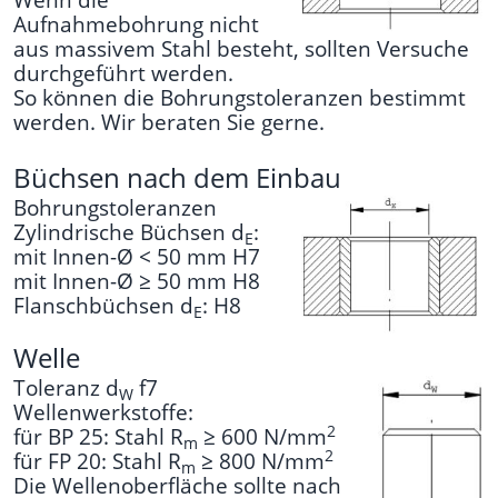
Aufnahmebohrung nicht
aus massivem Stahl besteht, sollten Versuche
durchgeführt werden.
So können die Bohrungstoleranzen bestimmt
werden. Wir beraten Sie gerne.
Büchsen nach dem Einbau
Bohrungstoleranzen
Zylindrische Büchsen d
:
E
mit Innen-Ø < 50 mm H7
mit Innen-Ø ≥ 50 mm H8
Flanschbüchsen d
: H8
E
Welle
Toleranz d
f7
W
Wellenwerkstoffe:
2
für BP 25: Stahl R
≥ 600 N/mm
m
2
für FP 20: Stahl R
≥ 800 N/mm
m
Die Wellenoberfläche sollte nach