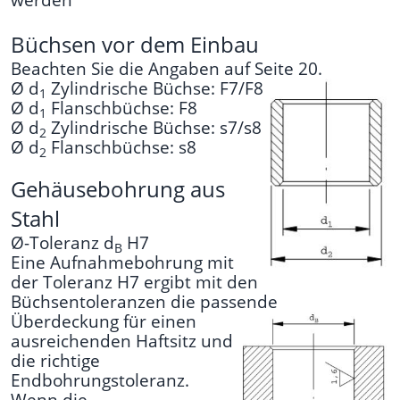
Büchsen vor dem Einbau
Beachten Sie die Angaben auf Seite 20.
Ø d
Zylindrische Büchse: F7/F8
1
Ø d
Flanschbüchse: F8
1
Ø d
Zylindrische Büchse: s7/s8
2
Ø d
Flanschbüchse: s8
2
Gehäusebohrung aus
Stahl
Ø-Toleranz d
H7
B
Eine Aufnahmebohrung mit
der Toleranz H7 ergibt mit den
Büchsentoleranzen die passende
Überdeckung für einen
ausreichenden Haftsitz und
die richtige
Endbohrungstoleranz.
Wenn die