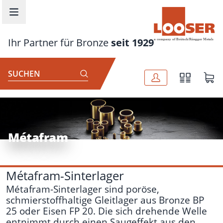
Zum Hauptinhalt springen
Ihr Partner für Bronze
seit 1929
SUCHEN
Métafram
Métafram-Sinterlager
Métafram-Sinterlager sind poröse,
schmierstoffhaltige Gleitlager aus Bronze BP
25 oder Eisen FP
20. Die sich drehende Welle
entnimmt durch einen Saugeffekt aus den