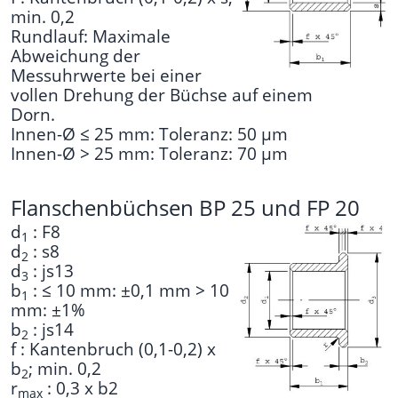
min. 0,2
Rundlauf: Maximale
Abweichung der
Messuhrwerte bei einer
vollen Drehung der Büchse auf einem
Dorn.
Innen-Ø ≤ 25 mm: Toleranz: 50 µm
Innen-Ø > 25 mm: Toleranz: 70 µm
Flanschenbüchsen BP 25 und FP 20
d
: F8
1
d
: s8
2
d
: js13
3
b
: ≤ 10 mm: ±0,1 mm > 10
1
mm: ±1%
b
: js14
2
f : Kantenbruch (0,1-0,2) x
b
; min. 0,2
2
r
: 0,3 x b2
max