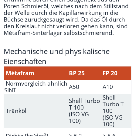
Poren Schmieröl, welches
nach dem Stillstand
der Welle durch die Kapillarwirkung in die
Büchse zurückgesaugt wird. Da das
Öl durch
den Kreislauf nicht verloren gehen kann, sind
Métafram-Sinterlager selbstschmierend.
Mechanische und physikalische
Eienschaften
Métafram
BP 25
FP 20
Normvergleich ähnlich
A50
A10
SINT
Shell
Shell Turbo
Turbo T
T 100
Tränköl
100
(ISO VG
(ISO VG
100)
100)
3
Dichte [kg/dm
]
≥ 6,2
≥ 5,6