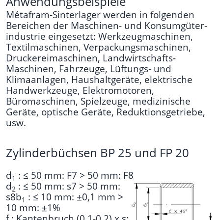
Anwendungsbeispiele
Métafram-Sinterlager werden in folgenden
Bereichen der Maschinen- und Konsumgüter-
industrie eingesetzt: Werkzeugmaschinen,
Textilmaschinen, Verpackungsmaschinen,
Druckereimaschinen, Landwirtschafts-
Maschinen, Fahrzeuge, Lüftungs- und
Klimaanlagen, Haushaltgeräte, elektrische
Handwerkzeuge, Elektromotoren,
Büromaschinen, Spielzeuge, medizinische
Geräte, optische Geräte, Reduktionsgetriebe,
usw.
Zylinderbüchsen BP 25 und FP 20
d
: ≤ 50 mm: F7 > 50 mm: F8
1
d
: ≤ 50 mm: s7 > 50 mm:
2
s8
b
: ≤ 10 mm: ±0,1 mm >
1
10 mm: ±1%
f : Kantenbruch (0,1-0,2) x s;