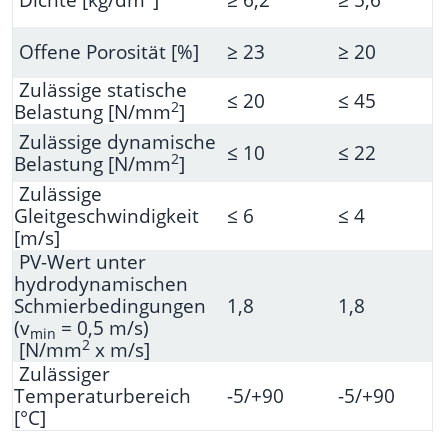
Offene Porosität [%]
≥ 23
≥ 20
Zulässige statische
≤ 20
≤ 45
2
Belastung [N/mm
]
Zulässige dynamische
≤ 10
≤ 22
2
Belastung [N/mm
]
Zulässige
Gleitgeschwindigkeit
≤ 6
≤ 4
[m/s]
PV-Wert unter
hydrodynamischen
Schmierbedingungen
1,8
1,8
(v
= 0,5 m/s)
min
2
[N/mm
x m/s]
Zulässiger
Temperaturbereich
-5/+90
-5/+90
[°C]