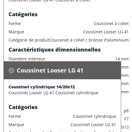
Tolérances de production
Champ de tolérance diamètre extérieur
p6
Catégories
Champ de tolérance diamètre interieur
F7
Forme
Coussinet à collet
Champ de tolérance longueur
h13
Marque
Coussinet Looser LG 41
Champ de tolérance largeur de la bride
0/-0.2
Coussinet Looser LG 41
Catégorie de produit
Coussinet à collet c bronze d'aluminium
Tolérances de montage préconisées
Coussinet cylindrique 14/20x12
Caractéristiques dimensionnelles
0.015 kg / pce
Tolérance de l'arbre
e7
Diamètre intérieur
14 mm
Spécifications
Tolérance du logement
H7
Disponible
Diamètre extérieur
20 mm
Coussinet Looser LG 41
Largeur
10 mm
CONFECTIONNER
Diamètre collerette
25 mm
Coussinet cylindrique 14/20x12
Stock:
26 pce
Epaisseur
3 mm
Coussinet Looser LG 41 Coussinet cylindrique
Tolérances de production
Catégories
Champ de tolérance diamètre extérieur
p6
Forme
Coussinet cylindrique
Champ de tolérance diamètre interieur
F7
Marque
Coussinet Looser LG 41
Champ de tolérance longueur
h13