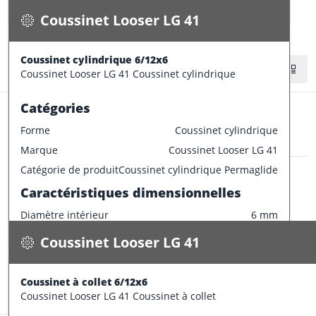
Disponible
Diamètre extérieur
10 mm
Coussinet Looser LG 41
Largeur
10 mm
CONFECTIONNER
Epaisseur
2.5 mm
Coussinet cylindrique 6/12x6
Stock:
19 pce
Tolérances de production
Coussinet Looser LG 41 Coussinet cylindrique
Champ de tolérance diamètre extérieur
p6
Catégories
Champ de tolérance diamètre interieur
F7
Forme
Coussinet cylindrique
Champ de tolérance longueur
h13
Marque
Coussinet Looser LG 41
Champ de tolérance largeur de la bride
0/-0.2
Coussinet Looser LG 41
Catégorie de produit
Coussinet cylindrique Permaglide
Tolérances de montage préconisées
Coussinet à collet 6/12x6
Caractéristiques dimensionnelles
0.005 kg / pce
Tolérance de l'arbre
e7
Diamètre intérieur
6 mm
Spécifications
Tolérance du logement
H7
Disponible
Diamètre extérieur
12 mm
Coussinet Looser LG 41
Largeur
6 mm
CONFECTIONNER
Epaisseur
3 mm
Coussinet à collet 6/12x6
Stock:
1 pce
Tolérances de production
Coussinet Looser LG 41 Coussinet à collet