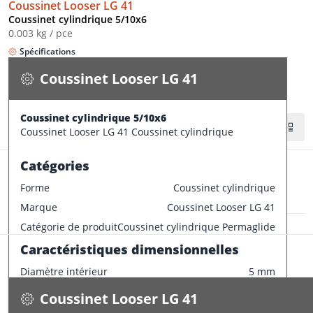
Coussinet Looser LG 41
Coussinet cylindrique 5/10x6
0.003 kg / pce
Spécifications
Disponible
Coussinet Looser LG 41
CONFECTIONNER
Coussinet cylindrique 5/10x6
Stock:
38 pce
Coussinet Looser LG 41 Coussinet cylindrique
Catégories
Forme
Coussinet cylindrique
Marque
Coussinet Looser LG 41
Coussinet Looser LG 41
Catégorie de produit
Coussinet cylindrique Permaglide
Coussinet à collet 5/10x6
Caractéristiques dimensionnelles
0.004 kg / pce
Diamètre intérieur
5 mm
Spécifications
Disponible
Diamètre extérieur
10 mm
Coussinet Looser LG 41
Largeur
6 mm