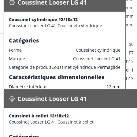
Coussinet Looser LG 41
Largeur
10 mm
CONFECTIONNER
Diamètre collerette
22 mm
Coussinet cylindrique 12/18x12
Stock:
130 pce
Epaisseur
3 mm
Coussinet Looser LG 41 Coussinet cylindrique
Tolérances de production
Catégories
Champ de tolérance diamètre extérieur
p6
Forme
Coussinet cylindrique
Champ de tolérance diamètre interieur
F7
Marque
Coussinet Looser LG 41
Champ de tolérance longueur
h13
Coussinet Looser LG 41
Catégorie de produit
Coussinet cylindrique Permaglide
Champ de tolérance diamètre de la bride
d11
Coussinet à collet 12/18x12
Caractéristiques dimensionnelles
Champ de tolérance largeur de la bride
h13
0.018 kg / pce
Diamètre intérieur
12 mm
Spécifications
Tolérances de montage préconisées
Disponible
Diamètre extérieur
18 mm
Coussinet Looser LG 41
Tolérance de l'arbre
e7
Largeur
12 mm
CONFECTIONNER
Tolérance du logement
H7
Epaisseur
3 mm
Coussinet à collet 12/18x12
Stock:
66 pce
Tolérances de production
Coussinet Looser LG 41 Coussinet à collet
Champ de tolérance diamètre extérieur
p6
Catégories