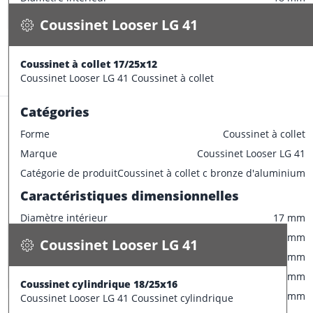
Tolérance du logement
H7
Disponible
Diamètre extérieur
25 mm
Coussinet Looser LG 41
Largeur
12 mm
CONFECTIONNER
Diamètre collerette
32 mm
Coussinet à collet 17/25x12
Stock:
11 pce
Epaisseur
3.5 mm
Coussinet Looser LG 41 Coussinet à collet
Tolérances de production
Catégories
Champ de tolérance diamètre extérieur
p6
Forme
Coussinet à collet
Champ de tolérance diamètre interieur
F7
Marque
Coussinet Looser LG 41
Champ de tolérance longueur
h13
Coussinet Looser LG 41
Catégorie de produit
Coussinet à collet c bronze d'aluminium
Champ de tolérance diamètre de la bride
d11
Coussinet cylindrique 18/25x16
Caractéristiques dimensionnelles
Champ de tolérance largeur de la bride
h13
0.030 kg / pce
Diamètre intérieur
17 mm
Spécifications
Tolérances de montage préconisées
Disponible
Diamètre extérieur
25 mm
Coussinet Looser LG 41
Tolérance de l'arbre
e7
Largeur
12 mm
CONFECTIONNER
Tolérance du logement
H7
Diamètre collerette
32 mm
Coussinet cylindrique 18/25x16
Stock:
17 pce
Epaisseur
4 mm
Coussinet Looser LG 41 Coussinet cylindrique