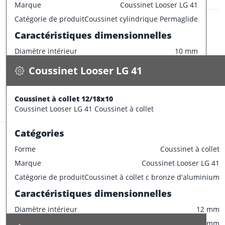
Marque
Coussinet Looser LG 41
Champ de tolérance largeur de la bride
0/-0.2
Coussinet Looser LG 41
Catégorie de produit
Coussinet cylindrique Permaglide
Tolérances de montage préconisées
Coussinet à collet 12/18x10
Caractéristiques dimensionnelles
0.016 kg / pce
Tolérance de l'arbre
e7
Diamètre intérieur
10 mm
Spécifications
Tolérance du logement
H7
Disponible
Diamètre extérieur
16 mm
Coussinet Looser LG 41
Largeur
20 mm
CONFECTIONNER
Epaisseur
3 mm
Coussinet à collet 12/18x10
Stock:
193 pce
Tolérances de production
Coussinet Looser LG 41 Coussinet à collet
Champ de tolérance diamètre extérieur
p6
Catégories
Champ de tolérance diamètre interieur
F7
Forme
Coussinet à collet
Champ de tolérance longueur
h13
Marque
Coussinet Looser LG 41
Champ de tolérance largeur de la bride
0/-0.2
Coussinet Looser LG 41
Catégorie de produit
Coussinet à collet c bronze d'aluminium
Tolérances de montage préconisées
Coussinet cylindrique 12/18x12
Caractéristiques dimensionnelles
0.013 kg / pce
Tolérance de l'arbre
e7
Diamètre intérieur
12 mm
Spécifications
Tolérance du logement
H7
Disponible
Diamètre extérieur
18 mm