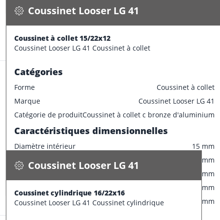
Diamètre extérieur
22 mm
Coussinet Looser LG 41
Largeur
12 mm
CONFECTIONNER
Diamètre collerette
28 mm
Coussinet à collet 15/22x12
Stock:
44 pce
Epaisseur
3 mm
Coussinet Looser LG 41 Coussinet à collet
Tolérances de production
Catégories
Champ de tolérance diamètre extérieur
p6
Forme
Coussinet à collet
Champ de tolérance diamètre interieur
F7
Marque
Coussinet Looser LG 41
Champ de tolérance longueur
h13
Coussinet Looser LG 41
Catégorie de produit
Coussinet à collet c bronze d'aluminium
Champ de tolérance diamètre de la bride
d11
Coussinet cylindrique 16/22x16
Caractéristiques dimensionnelles
Champ de tolérance largeur de la bride
h13
0.023 kg / pce
Diamètre intérieur
15 mm
Spécifications
Tolérances de montage préconisées
Disponible
Diamètre extérieur
22 mm
Coussinet Looser LG 41
Tolérance de l'arbre
e7
Largeur
12 mm
CONFECTIONNER
Tolérance du logement
H7
Diamètre collerette
28 mm
Coussinet cylindrique 16/22x16
Stock:
39 pce
Epaisseur
3.5 mm
Coussinet Looser LG 41 Coussinet cylindrique
Tolérances de production