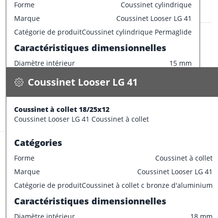
Forme
Coussinet cylindrique
Champ de tolérance longueur
h13
Marque
Coussinet Looser LG 41
Champ de tolérance largeur de la bride
0/-0.2
Coussinet Looser LG 41
Catégorie de produit
Coussinet cylindrique Permaglide
Tolérances de montage préconisées
Coussinet à collet 18/25x12
Caractéristiques dimensionnelles
0.036 kg / pce
Tolérance de l'arbre
e7
Diamètre intérieur
15 mm
Spécifications
Tolérance du logement
H7
Disponible
Diamètre extérieur
22 mm
Coussinet Looser LG 41
Largeur
30 mm
CONFECTIONNER
Epaisseur
3.5 mm
Coussinet à collet 18/25x12
Stock:
25 pce
Tolérances de production
Coussinet Looser LG 41 Coussinet à collet
Champ de tolérance diamètre extérieur
p6
Catégories
Champ de tolérance diamètre interieur
F7
Forme
Coussinet à collet
Champ de tolérance longueur
h13
Marque
Coussinet Looser LG 41
Champ de tolérance largeur de la bride
0/-0.2
Coussinet Looser LG 41
Catégorie de produit
Coussinet à collet c bronze d'aluminium
Tolérances de montage préconisées
Coussinet à collet 17/25x12
Caractéristiques dimensionnelles
0.039 kg / pce
Tolérance de l'arbre
e7
Diamètre intérieur
18 mm
Spécifications