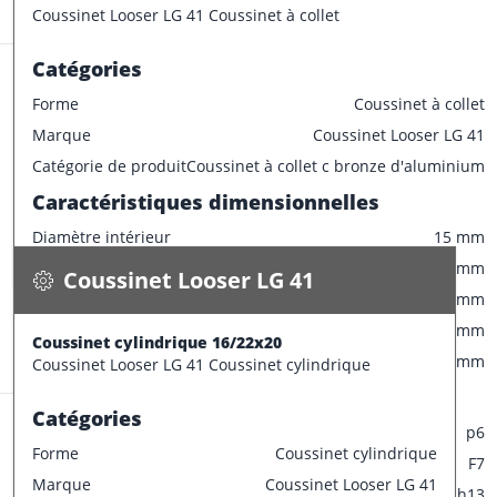
Stock:
80 pce
Tolérances de production
Coussinet Looser LG 41 Coussinet à collet
Champ de tolérance diamètre extérieur
p6
Catégories
Champ de tolérance diamètre interieur
F7
Forme
Coussinet à collet
Champ de tolérance longueur
h13
Marque
Coussinet Looser LG 41
Champ de tolérance largeur de la bride
0/-0.2
Coussinet Looser LG 41
Catégorie de produit
Coussinet à collet c bronze d'aluminium
Tolérances de montage préconisées
Coussinet cylindrique 16/22x20
Caractéristiques dimensionnelles
0.030 kg / pce
Tolérance de l'arbre
e7
Diamètre intérieur
15 mm
Spécifications
Tolérance du logement
H7
Disponible
Diamètre extérieur
22 mm
Coussinet Looser LG 41
Largeur
16 mm
CONFECTIONNER
Diamètre collerette
28 mm
Coussinet cylindrique 16/22x20
Stock:
57 pce
Epaisseur
3.5 mm
Coussinet Looser LG 41 Coussinet cylindrique
Tolérances de production
Catégories
Champ de tolérance diamètre extérieur
p6
Forme
Coussinet cylindrique
Champ de tolérance diamètre interieur
F7
Marque
Coussinet Looser LG 41
Champ de tolérance longueur
h13