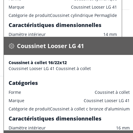
Champ de tolérance longueur
h13
Marque
Coussinet Looser LG 41
Champ de tolérance largeur de la bride
0/-0.2
Coussinet Looser LG 41
Catégorie de produit
Coussinet cylindrique Permaglide
Tolérances de montage préconisées
Coussinet à collet 16/22x12
Caractéristiques dimensionnelles
0.027 kg / pce
Tolérance de l'arbre
e7
Diamètre intérieur
14 mm
Spécifications
Tolérance du logement
H7
wird bestätigt
Diamètre extérieur
20 mm
Coussinet Looser LG 41
Largeur
30 mm
CONFECTIONNER
Epaisseur
3 mm
Coussinet à collet 16/22x12
Stock:
0 pce
Tolérances de production
Coussinet Looser LG 41 Coussinet à collet
Champ de tolérance diamètre extérieur
p6
Catégories
Champ de tolérance diamètre interieur
F7
Forme
Coussinet à collet
Champ de tolérance longueur
h13
Marque
Coussinet Looser LG 41
Champ de tolérance largeur de la bride
0/-0.2
Coussinet Looser LG 41
Catégorie de produit
Coussinet à collet c bronze d'aluminium
Tolérances de montage préconisées
Coussinet à collet 15/22x12
Caractéristiques dimensionnelles
0.028 kg / pce
Tolérance de l'arbre
e7
Diamètre intérieur
16 mm
Spécifications
Tolérance du logement
H7
Disponible