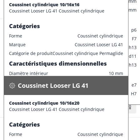
Diamètre collerette
20 mm
Coussinet cylindrique 10/16x16
Stock:
94 pce
Epaisseur
3 mm
Coussinet Looser LG 41 Coussinet cylindrique
Tolérances de production
Catégories
Champ de tolérance diamètre extérieur
p6
Forme
Coussinet cylindrique
Champ de tolérance diamètre interieur
F7
Marque
Coussinet Looser LG 41
Champ de tolérance longueur
h13
Coussinet Looser LG 41
Catégorie de produit
Coussinet cylindrique Permaglide
Champ de tolérance diamètre de la bride
d11
Coussinet cylindrique 10/16x20
Caractéristiques dimensionnelles
Champ de tolérance largeur de la bride
h13
0.020 kg / pce
Diamètre intérieur
10 mm
Spécifications
Tolérances de montage préconisées
Disponible
Diamètre extérieur
16 mm
Coussinet Looser LG 41
Tolérance de l'arbre
e7
Largeur
16 mm
CONFECTIONNER
Tolérance du logement
H7
Epaisseur
3 mm
Coussinet cylindrique 10/16x20
Stock:
143 pce
Tolérances de production
Coussinet Looser LG 41 Coussinet cylindrique
Champ de tolérance diamètre extérieur
p6
Catégories
Champ de tolérance diamètre interieur
F7
Forme
Coussinet cylindrique
Champ de tolérance longueur
h13