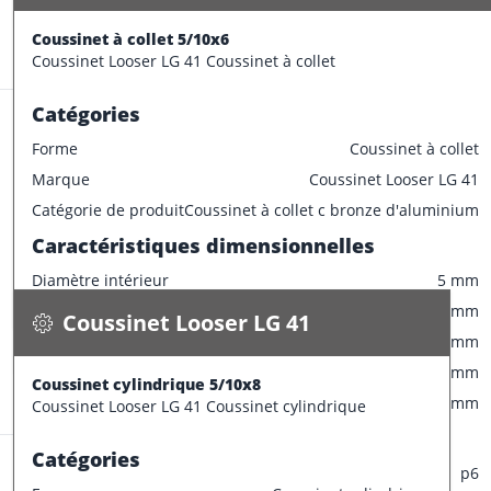
CONFECTIONNER
Epaisseur
2.5 mm
Coussinet à collet 5/10x6
Stock:
24 pce
Tolérances de production
Coussinet Looser LG 41 Coussinet à collet
Champ de tolérance diamètre extérieur
p6
Catégories
Champ de tolérance diamètre interieur
F7
Forme
Coussinet à collet
Champ de tolérance longueur
h13
Marque
Coussinet Looser LG 41
Champ de tolérance largeur de la bride
0/-0.2
Coussinet Looser LG 41
Catégorie de produit
Coussinet à collet c bronze d'aluminium
Tolérances de montage préconisées
Coussinet cylindrique 5/10x8
Caractéristiques dimensionnelles
0.004 kg / pce
Tolérance de l'arbre
e7
Diamètre intérieur
5 mm
Spécifications
Tolérance du logement
H7
Disponible
Diamètre extérieur
10 mm
Coussinet Looser LG 41
Largeur
6 mm
CONFECTIONNER
Diamètre collerette
12 mm
Coussinet cylindrique 5/10x8
Stock:
15 pce
Epaisseur
2.5 mm
Coussinet Looser LG 41 Coussinet cylindrique
Tolérances de production
Catégories
Champ de tolérance diamètre extérieur
p6