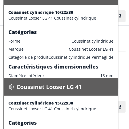
Largeur
20 mm
CONFECTIONNER
Epaisseur
3.5 mm
Coussinet cylindrique 16/22x30
Stock:
24 pce
Tolérances de production
Coussinet Looser LG 41 Coussinet cylindrique
Champ de tolérance diamètre extérieur
p6
Catégories
Champ de tolérance diamètre interieur
F7
Forme
Coussinet cylindrique
Champ de tolérance longueur
h13
Marque
Coussinet Looser LG 41
Champ de tolérance largeur de la bride
0/-0.2
Coussinet Looser LG 41
Catégorie de produit
Coussinet cylindrique Permaglide
Tolérances de montage préconisées
Coussinet cylindrique 15/22x30
Caractéristiques dimensionnelles
0.050 kg / pce
Tolérance de l'arbre
e7
Diamètre intérieur
16 mm
Spécifications
Tolérance du logement
H7
Disponible
Diamètre extérieur
22 mm
Coussinet Looser LG 41
Largeur
30 mm
CONFECTIONNER
Epaisseur
3 mm
Coussinet cylindrique 15/22x30
Stock:
22 pce
Tolérances de production
Coussinet Looser LG 41 Coussinet cylindrique
Champ de tolérance diamètre extérieur
o6
Catégories
Champ de tolérance diamètre interieur
F7