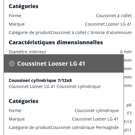
Champ de tolérance diamètre extérieur
p6
Catégories
Champ de tolérance diamètre interieur
F7
Forme
Coussinet à collet
Champ de tolérance longueur
h13
Marque
Coussinet Looser LG 41
Champ de tolérance largeur de la bride
0/-0.2
Coussinet Looser LG 41
Catégorie de produit
Coussinet à collet c bronze d'aluminium
Tolérances de montage préconisées
Coussinet cylindrique 7/12x8
Caractéristiques dimensionnelles
0.005 kg / pce
Tolérance de l'arbre
e7
Diamètre intérieur
6 mm
Spécifications
Tolérance du logement
H7
Disponible
Diamètre extérieur
12 mm
Coussinet Looser LG 41
Largeur
6 mm
CONFECTIONNER
Diamètre collerette
14 mm
Coussinet cylindrique 7/12x8
Stock:
28 pce
Epaisseur
3 mm
Coussinet Looser LG 41 Coussinet cylindrique
Tolérances de production
Catégories
Champ de tolérance diamètre extérieur
p6
Forme
Coussinet cylindrique
Champ de tolérance diamètre interieur
F7
Marque
Coussinet Looser LG 41
Champ de tolérance longueur
h13
Coussinet Looser LG 41
Catégorie de produit
Coussinet cylindrique Permaglide
Champ de tolérance diamètre de la bride
d11
Coussinet cylindrique 6/12x8