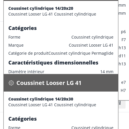
Diamètre collerette
25 mm
Coussinet cylindrique 14/20x20
Stock:
46 pce
Epaisseur
3 mm
Coussinet Looser LG 41 Coussinet cylindrique
Tolérances de production
Catégories
Champ de tolérance diamètre extérieur
p6
Forme
Coussinet cylindrique
Champ de tolérance diamètre interieur
F7
Marque
Coussinet Looser LG 41
Champ de tolérance longueur
h13
Coussinet Looser LG 41
Catégorie de produit
Coussinet cylindrique Permaglide
Champ de tolérance diamètre de la bride
d11
Coussinet cylindrique 14/20x30
Caractéristiques dimensionnelles
Champ de tolérance largeur de la bride
h13
0.040 kg / pce
Diamètre intérieur
14 mm
Spécifications
Tolérances de montage préconisées
Disponible
Diamètre extérieur
20 mm
Coussinet Looser LG 41
Tolérance de l'arbre
e7
Largeur
20 mm
CONFECTIONNER
Tolérance du logement
H7
Epaisseur
3 mm
Coussinet cylindrique 14/20x30
Stock:
32 pce
Tolérances de production
Coussinet Looser LG 41 Coussinet cylindrique
Champ de tolérance diamètre extérieur
o6
Catégories
Champ de tolérance diamètre interieur
F7
Forme
Coussinet cylindrique