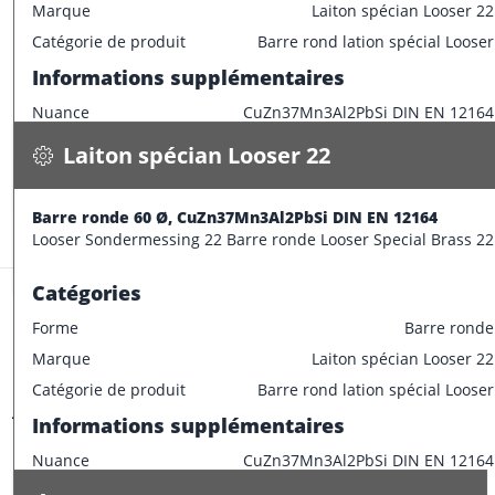
Marque
Laiton spécian Looser 22
Laiton spécian Looser 22
Catégorie de produit
Barre rond lation spécial Looser
Barre ronde 60 Ø, CuZn37Mn3Al2PbSi DIN EN 12164
Informations supplémentaires
23.300 kg / m
Nuance
CuZn37Mn3Al2PbSi DIN EN 12164
Spécifications
Disponible
Caractéristiques dimensionnelles
Laiton spécian Looser 22
CONFECTIONNER
Diamètre extérieur
55 mm
Informations supplémentaires
Barre ronde 60 Ø, CuZn37Mn3Al2PbSi DIN EN 12164
Stock:
19.4 m
Looser Sondermessing 22 Barre ronde Looser Special Brass 22
Longueur de barre
3000 mm
Catégories
Forme
Barre ronde
Marque
Laiton spécian Looser 22
Laiton spécian Looser 22
Catégorie de produit
Barre rond lation spécial Looser
Jet creux 49/61 Ø, CuZn37Mn3Al2PbSi DIN EN 12164
Informations supplémentaires
8.400 kg / m
Nuance
CuZn37Mn3Al2PbSi DIN EN 12164
Spécifications
Disponible