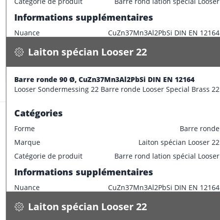
Laiton spécian Looser 22
Catégorie de produit
Barre rond lation spécial Looser
Barre ronde 90 Ø, CuZn37Mn3Al2PbSi DIN EN 12164
Informations supplémentaires
52.400 kg / m
Nuance
CuZn37Mn3Al2PbSi DIN EN 12164
Spécifications
Disponible
Caractéristiques dimensionnelles
Laiton spécian Looser 22
CONFECTIONNER
Diamètre extérieur
85 mm
Barre ronde 90 Ø, CuZn37Mn3Al2PbSi DIN EN 12164
Stock:
0.9 m
Looser Sondermessing 22 Barre ronde Looser Special Brass 22
Catégories
Forme
Barre ronde
Marque
Laiton spécian Looser 22
Laiton spécian Looser 22
Catégorie de produit
Barre rond lation spécial Looser
Barre ronde 100 Ø, CuZn37Mn3Al2PbSi DIN EN 12164
Informations supplémentaires
64.600 kg / m
Nuance
CuZn37Mn3Al2PbSi DIN EN 12164
Spécifications
wird bestätigt
Caractéristiques dimensionnelles
Laiton spécian Looser 22
CONFECTIONNER
Diamètre extérieur
90 mm