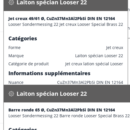
Caractéristiques dimensionnelles
Laiton spécian Looser 22
CONFECTIONNER
Diamètre extérieur
60 mm
Informations supplémentaires
Jet creux 49/61 Ø, CuZn37Mn3Al2PbSi DIN EN 12164
Stock:
6.0 m
Looser Sondermessing 22 Jet creux Looser Special Brass 22
Longueur de barre
3000 mm
Catégories
Forme
Jet creux
Marque
Laiton spécian Looser 22
Laiton spécian Looser 22
Catégorie de produit
Jet creux lation spécial Looser
Barre ronde 65 Ø, CuZn37Mn3Al2PbSi DIN EN 12164
Informations supplémentaires
27.300 kg / m
Nuance
CuZn37Mn3Al2PbSi DIN EN 12164
Spécifications
Disponible
Caractéristiques dimensionnelles
Laiton spécian Looser 22
CONFECTIONNER
Diamètre intérieur
49 mm
Diamètre extérieur
61 mm
Barre ronde 65 Ø, CuZn37Mn3Al2PbSi DIN EN 12164
Stock:
4.1 m
Looser Sondermessing 22 Barre ronde Looser Special Brass 22
Epaisseur
6 mm
Informations supplémentaires
Catégories