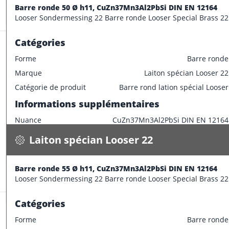
Diamètre extérieur
46 mm
Barre ronde 50 Ø h11, CuZn37Mn3Al2PbSi DIN EN 12164
Stock:
15.5 m
Looser Sondermessing 22 Barre ronde Looser Special Brass 22
Catégories
Forme
Barre ronde
Marque
Laiton spécian Looser 22
Laiton spécian Looser 22
Catégorie de produit
Barre rond lation spécial Looser
Barre ronde 55 Ø h11, CuZn37Mn3Al2PbSi DIN EN 12164
Informations supplémentaires
19.600 kg / m
Nuance
CuZn37Mn3Al2PbSi DIN EN 12164
Spécifications
wird bestätigt
Caractéristiques dimensionnelles
Laiton spécian Looser 22
CONFECTIONNER
Diamètre extérieur
50 mm
Informations supplémentaires
Barre ronde 55 Ø h11, CuZn37Mn3Al2PbSi DIN EN 12164
Stock:
0.0 m
Looser Sondermessing 22 Barre ronde Looser Special Brass 22
Longueur de barre
3000 mm
Catégories
Forme
Barre ronde