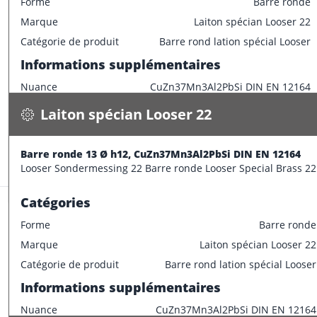
Forme
Barre ronde
Marque
Laiton spécian Looser 22
Laiton spécian Looser 22
Catégorie de produit
Barre rond lation spécial Looser
Barre ronde 13 Ø h12, CuZn37Mn3Al2PbSi DIN EN 12164
Informations supplémentaires
1.100 kg / m
Nuance
CuZn37Mn3Al2PbSi DIN EN 12164
Spécifications
Disponible
Caractéristiques dimensionnelles
Laiton spécian Looser 22
CONFECTIONNER
Diamètre extérieur
12 mm
Informations supplémentaires
Barre ronde 13 Ø h12, CuZn37Mn3Al2PbSi DIN EN 12164
Stock:
10.5 m
Looser Sondermessing 22 Barre ronde Looser Special Brass 22
Longueur de barre
3000 mm
Catégories
Forme
Barre ronde
Marque
Laiton spécian Looser 22
Laiton spécian Looser 22
Catégorie de produit
Barre rond lation spécial Looser
Barre ronde 15 Ø h9, CuZn37Mn3Al2PbSi DIN EN 12164
Informations supplémentaires
1.500 kg / m
Nuance
CuZn37Mn3Al2PbSi DIN EN 12164
Spécifications