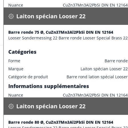
Nuance
CuZn37Mn3Al2PbSi DIN EN 12164
Spécifications
Disponible
Caractéristiques dimensionnelles
Laiton spécian Looser 22
CONFECTIONNER
Diamètre extérieur
70 mm
Informations supplémentaires
Barre ronde 75 Ø, CuZn37Mn3Al2PbSi DIN EN 12164
Stock:
1.4 m
Looser Sondermessing 22 Barre ronde Looser Special Brass 22
Longueur de barre
3000 mm
Catégories
Forme
Barre ronde
Marque
Laiton spécian Looser 22
Laiton spécian Looser 22
Catégorie de produit
Barre rond lation spécial Looser
Barre ronde 80 Ø, CuZn37Mn3Al2PbSi DIN EN 12164
Informations supplémentaires
41.400 kg / m
Nuance
CuZn37Mn3Al2PbSi DIN EN 12164
Spécifications
Disponible
Caractéristiques dimensionnelles
Laiton spécian Looser 22
CONFECTIONNER
Diamètre extérieur
75 mm
Informations supplémentaires
Barre ronde 80 Ø, CuZn37Mn3Al2PbSi DIN EN 12164
Stock:
1.4 m
Looser Sondermessing 22 Barre ronde Looser Special Brass 22