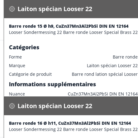
Disponible
Caractéristiques dimensionnelles
Laiton spécian Looser 22
CONFECTIONNER
Diamètre extérieur
13 mm
Informations supplémentaires
Barre ronde 15 Ø h9, CuZn37Mn3Al2PbSi DIN EN 12164
Stock:
92.0 m
Looser Sondermessing 22 Barre ronde Looser Special Brass 22
Longueur de barre
3000 mm
Catégories
Forme
Barre ronde
Marque
Laiton spécian Looser 22
Laiton spécian Looser 22
Catégorie de produit
Barre rond lation spécial Looser
Barre ronde 16 Ø h11, CuZn37Mn3Al2PbSi DIN EN 12164
Informations supplémentaires
1.600 kg / m
Nuance
CuZn37Mn3Al2PbSi DIN EN 12164
Spécifications
Disponible
Caractéristiques dimensionnelles
Laiton spécian Looser 22
CONFECTIONNER
Diamètre extérieur
15 mm
Informations supplémentaires
Barre ronde 16 Ø h11, CuZn37Mn3Al2PbSi DIN EN 12164
Stock:
23.8 m
Looser Sondermessing 22 Barre ronde Looser Special Brass 22
Longueur de barre
3000 mm