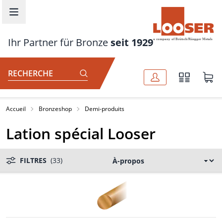
Aller au contenu principal
Ihr Partner für Bronze
seit 1929
RECHERCHE
Accueil
Bronzeshop
Demi-produits
Lation spécial Looser
FILTRES
(33)