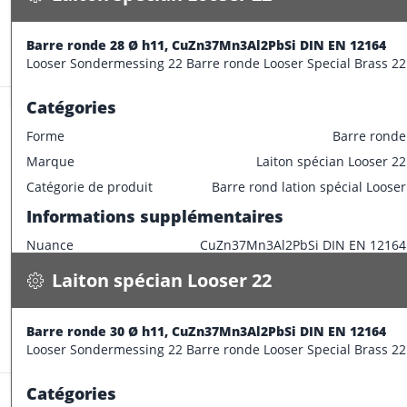
CONFECTIONNER
Diamètre extérieur
26 mm
Informations supplémentaires
Barre ronde 28 Ø h11, CuZn37Mn3Al2PbSi DIN EN 12164
Stock:
22.3 m
Looser Sondermessing 22 Barre ronde Looser Special Brass 22
Longueur de barre
3000 mm
Catégories
Forme
Barre ronde
Marque
Laiton spécian Looser 22
Laiton spécian Looser 22
Catégorie de produit
Barre rond lation spécial Looser
Barre ronde 30 Ø h11, CuZn37Mn3Al2PbSi DIN EN 12164
Informations supplémentaires
5.800 kg / m
Nuance
CuZn37Mn3Al2PbSi DIN EN 12164
Spécifications
Disponible
Caractéristiques dimensionnelles
Laiton spécian Looser 22
CONFECTIONNER
Diamètre extérieur
28 mm
Informations supplémentaires
Barre ronde 30 Ø h11, CuZn37Mn3Al2PbSi DIN EN 12164
Stock:
11.5 m
Looser Sondermessing 22 Barre ronde Looser Special Brass 22
Longueur de barre
3000 mm
Catégories