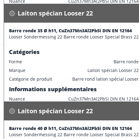
Nuance
CuZn37Mn3Al2PbSi DIN EN 12164
Spécifications
Disponible
Caractéristiques dimensionnelles
Laiton spécian Looser 22
CONFECTIONNER
Diamètre extérieur
32 mm
Informations supplémentaires
Barre ronde 35 Ø h11, CuZn37Mn3Al2PbSi DIN EN 12164
Stock:
2.2 m
Looser Sondermessing 22 Barre ronde Looser Special Brass 22
Longueur de barre
3000 mm
Catégories
Forme
Barre ronde
Marque
Laiton spécian Looser 22
Laiton spécian Looser 22
Catégorie de produit
Barre rond lation spécial Looser
Barre ronde 40 Ø h11, CuZn37Mn3Al2PbSi DIN EN 12164
Informations supplémentaires
10.400 kg / m
Nuance
CuZn37Mn3Al2PbSi DIN EN 12164
Spécifications
Disponible
Caractéristiques dimensionnelles
Laiton spécian Looser 22
CONFECTIONNER
Diamètre extérieur
35 mm
Informations supplémentaires
Barre ronde 40 Ø h11, CuZn37Mn3Al2PbSi DIN EN 12164
Stock:
7.8 m
Looser Sondermessing 22 Barre ronde Looser Special Brass 22
Longueur de barre
3000 mm