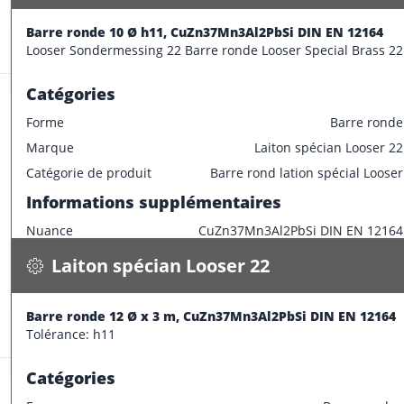
CONFECTIONNER
Diamètre extérieur
8 mm
Informations supplémentaires
Barre ronde 10 Ø h11, CuZn37Mn3Al2PbSi DIN EN 12164
Stock:
119.8 m
Looser Sondermessing 22 Barre ronde Looser Special Brass 22
Longueur de barre
3000 mm
Catégories
Forme
Barre ronde
Marque
Laiton spécian Looser 22
Laiton spécian Looser 22
Catégorie de produit
Barre rond lation spécial Looser
Barre ronde 12 Ø x 3 m, CuZn37Mn3Al2PbSi DIN EN 12164
Informations supplémentaires
0.900 kg / m
Nuance
CuZn37Mn3Al2PbSi DIN EN 12164
Spécifications
Disponible
Caractéristiques dimensionnelles
Laiton spécian Looser 22
CONFECTIONNER
Diamètre extérieur
10 mm
Informations supplémentaires
Barre ronde 12 Ø x 3 m, CuZn37Mn3Al2PbSi DIN EN 12164
Stock:
1962.0 m
Tolérance: h11
Longueur de barre
3000 mm
Catégories