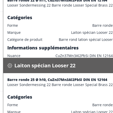
Informations supplémentaires
Barre ronde 22 Ø h11, CuZn37Mn3Al2PbSi DIN EN 12164
Stock:
23.0 m
Looser Sondermessing 22 Barre ronde Looser Special Brass 22
Longueur de barre
3000 mm
Catégories
Forme
Barre ronde
Marque
Laiton spécian Looser 22
Laiton spécian Looser 22
Catégorie de produit
Barre rond lation spécial Looser
Barre ronde 25 Ø h10, CuZn37Mn3Al2PbSi DIN EN 12164
Informations supplémentaires
4.000 kg / m
Nuance
CuZn37Mn3Al2PbSi DIN EN 12164
Spécifications
Disponible
Caractéristiques dimensionnelles
Laiton spécian Looser 22
CONFECTIONNER
Diamètre extérieur
22 mm
Informations supplémentaires
Barre ronde 25 Ø h10, CuZn37Mn3Al2PbSi DIN EN 12164
Stock:
79.9 m
Looser Sondermessing 22 Barre ronde Looser Special Brass 22
Longueur de barre
3000 mm
Catégories
Forme
Barre ronde
Marque
Laiton spécian Looser 22