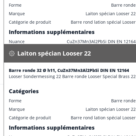
Forme
Barre ronde
Marque
Laiton spécian Looser 22
Laiton spécian Looser 22
Catégorie de produit
Barre rond lation spécial Looser
Barre ronde 32 Ø h11, CuZn37Mn3Al2PbSi DIN EN 12164
Informations supplémentaires
6.600 kg / m
Nuance
CuZn37Mn3Al2PbSi DIN EN 12164
Spécifications
Disponible
Caractéristiques dimensionnelles
Laiton spécian Looser 22
CONFECTIONNER
Diamètre extérieur
30 mm
Informations supplémentaires
Barre ronde 32 Ø h11, CuZn37Mn3Al2PbSi DIN EN 12164
Stock:
20.0 m
Looser Sondermessing 22 Barre ronde Looser Special Brass 22
Longueur de barre
3000 mm
Catégories
Forme
Barre ronde
Marque
Laiton spécian Looser 22
Laiton spécian Looser 22
Catégorie de produit
Barre rond lation spécial Looser
Barre ronde 35 Ø h11, CuZn37Mn3Al2PbSi DIN EN 12164
Informations supplémentaires
7.900 kg / m