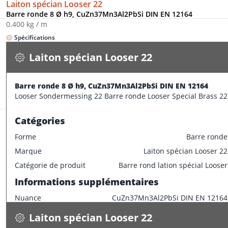
Laiton spécian Looser 22
Barre ronde 8 Ø h9, CuZn37Mn3Al2PbSi DIN EN 12164
0.400 kg / m
Spécifications
Disponible
Laiton spécian Looser 22
CONFECTIONNER
Barre ronde 8 Ø h9, CuZn37Mn3Al2PbSi DIN EN 12164
Stock:
16.5 m
Looser Sondermessing 22 Barre ronde Looser Special Brass 22
Catégories
Forme
Barre ronde
Marque
Laiton spécian Looser 22
Laiton spécian Looser 22
Catégorie de produit
Barre rond lation spécial Looser
Barre ronde 10 Ø h11, CuZn37Mn3Al2PbSi DIN EN 12164
Informations supplémentaires
0.700 kg / m
Nuance
CuZn37Mn3Al2PbSi DIN EN 12164
Spécifications
Disponible
Caractéristiques dimensionnelles
Laiton spécian Looser 22