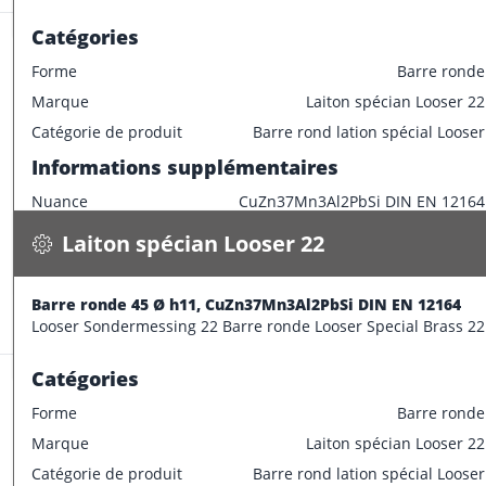
Catégories
Forme
Barre ronde
Marque
Laiton spécian Looser 22
Laiton spécian Looser 22
Catégorie de produit
Barre rond lation spécial Looser
Barre ronde 45 Ø h11, CuZn37Mn3Al2PbSi DIN EN 12164
Informations supplémentaires
13.100 kg / m
Nuance
CuZn37Mn3Al2PbSi DIN EN 12164
Spécifications
Disponible
Caractéristiques dimensionnelles
Laiton spécian Looser 22
CONFECTIONNER
Diamètre extérieur
40 mm
Informations supplémentaires
Barre ronde 45 Ø h11, CuZn37Mn3Al2PbSi DIN EN 12164
Stock:
17.0 m
Looser Sondermessing 22 Barre ronde Looser Special Brass 22
Longueur de barre
3000 mm
Catégories
Forme
Barre ronde
Marque
Laiton spécian Looser 22
Laiton spécian Looser 22
Catégorie de produit
Barre rond lation spécial Looser