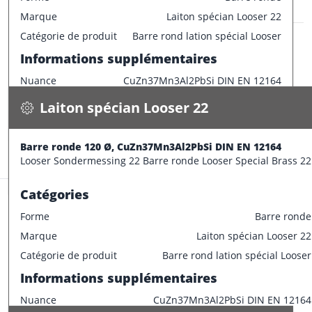
Marque
Laiton spécian Looser 22
Laiton spécian Looser 22
Catégorie de produit
Barre rond lation spécial Looser
Barre ronde 120 Ø, CuZn37Mn3Al2PbSi DIN EN 12164
Informations supplémentaires
93.000 kg / m
Nuance
CuZn37Mn3Al2PbSi DIN EN 12164
Spécifications
Disponible
Caractéristiques dimensionnelles
Laiton spécian Looser 22
CONFECTIONNER
Diamètre extérieur
110 mm
Informations supplémentaires
Barre ronde 120 Ø, CuZn37Mn3Al2PbSi DIN EN 12164
Stock:
3.8 m
Looser Sondermessing 22 Barre ronde Looser Special Brass 22
Longueur de barre
1000 mm
Catégories
Forme
Barre ronde
Marque
Laiton spécian Looser 22
Laiton spécian Looser 22
Catégorie de produit
Barre rond lation spécial Looser
Barre ronde 130 Ø, CuZn37Mn3Al2PbSi DIN EN 12164
Informations supplémentaires
110.000 kg / m
Nuance
CuZn37Mn3Al2PbSi DIN EN 12164
Spécifications
Disponible