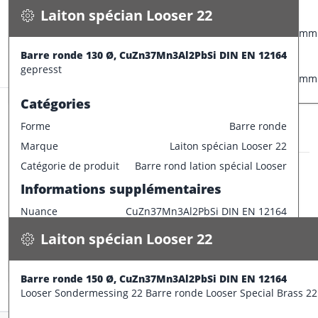
Caractéristiques dimensionnelles
Laiton spécian Looser 22
CONFECTIONNER
Diamètre extérieur
120 mm
Informations supplémentaires
Barre ronde 130 Ø, CuZn37Mn3Al2PbSi DIN EN 12164
Stock:
1.4 m
gepresst
Longueur de barre
1000 mm
Catégories
Forme
Barre ronde
Marque
Laiton spécian Looser 22
Laiton spécian Looser 22
Catégorie de produit
Barre rond lation spécial Looser
Barre ronde 150 Ø, CuZn37Mn3Al2PbSi DIN EN 12164
Informations supplémentaires
145.500 kg / m
Nuance
CuZn37Mn3Al2PbSi DIN EN 12164
Spécifications
Disponible
Caractéristiques dimensionnelles
Laiton spécian Looser 22
CONFECTIONNER
Diamètre extérieur
130 mm
Barre ronde 150 Ø, CuZn37Mn3Al2PbSi DIN EN 12164
Stock:
3.2 m
Looser Sondermessing 22 Barre ronde Looser Special Brass 22