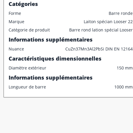
Catégories
Forme
Barre ronde
Marque
Laiton spécian Looser 22
Walter Looser AG
Catégorie de produit
Barre rond lation spécial Looser
Althardstrasse 83
Informations supplémentaires
8105 Regensdorf
Contact
Nuance
CuZn37Mn3Al2PbSi DIN EN 12164
Caractéristiques dimensionnelles
Téléchargements
Diamètre extérieur
150 mm
Informations supplémentaires
+41 44 445 60 60
Longueur de barre
1000 mm
info@bronze.ch