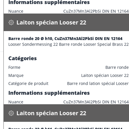
Informations supplémentaires
2.600 kg / m
Nuance
CuZn37Mn3Al2PbSi DIN EN 12164
Spécifications
Disponible
Caractéristiques dimensionnelles
Laiton spécian Looser 22
CONFECTIONNER
Diamètre extérieur
18 mm
Informations supplémentaires
Barre ronde 20 Ø h10, CuZn37Mn3Al2PbSi DIN EN 12164
Stock:
106.8 m
Looser Sondermessing 22 Barre ronde Looser Special Brass 22
Longueur de barre
3000 mm
Catégories
Forme
Barre ronde
Marque
Laiton spécian Looser 22
Laiton spécian Looser 22
Catégorie de produit
Barre rond lation spécial Looser
Barre ronde 22 Ø h11, CuZn37Mn3Al2PbSi DIN EN 12164
Informations supplémentaires
3.100 kg / m
Nuance
CuZn37Mn3Al2PbSi DIN EN 12164
Spécifications
Disponible
Caractéristiques dimensionnelles
Laiton spécian Looser 22
CONFECTIONNER
Diamètre extérieur
20 mm