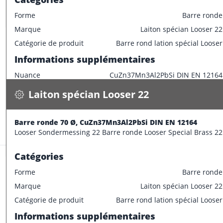
Longueur de barre
3000 mm
Forme
Barre ronde
Marque
Laiton spécian Looser 22
Laiton spécian Looser 22
Catégorie de produit
Barre rond lation spécial Looser
Barre ronde 70 Ø, CuZn37Mn3Al2PbSi DIN EN 12164
Informations supplémentaires
31.700 kg / m
Nuance
CuZn37Mn3Al2PbSi DIN EN 12164
Spécifications
Disponible
Caractéristiques dimensionnelles
Laiton spécian Looser 22
CONFECTIONNER
Diamètre extérieur
65 mm
Informations supplémentaires
Barre ronde 70 Ø, CuZn37Mn3Al2PbSi DIN EN 12164
Stock:
1.5 m
Looser Sondermessing 22 Barre ronde Looser Special Brass 22
Longueur de barre
3000 mm
Catégories
Forme
Barre ronde
Marque
Laiton spécian Looser 22
Laiton spécian Looser 22
Catégorie de produit
Barre rond lation spécial Looser
Barre ronde 75 Ø, CuZn37Mn3Al2PbSi DIN EN 12164
Informations supplémentaires
36.400 kg / m