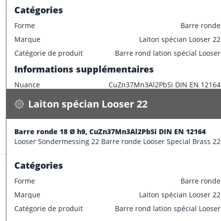
Catégories
Forme
Barre ronde
Marque
Laiton spécian Looser 22
Laiton spécian Looser 22
Catégorie de produit
Barre rond lation spécial Looser
Barre ronde 18 Ø h9, CuZn37Mn3Al2PbSi DIN EN 12164
Informations supplémentaires
2.100 kg / m
Nuance
CuZn37Mn3Al2PbSi DIN EN 12164
Spécifications
Disponible
Caractéristiques dimensionnelles
Laiton spécian Looser 22
CONFECTIONNER
Diamètre extérieur
16 mm
Informations supplémentaires
Barre ronde 18 Ø h9, CuZn37Mn3Al2PbSi DIN EN 12164
Stock:
32.7 m
Looser Sondermessing 22 Barre ronde Looser Special Brass 22
Longueur de barre
3000 mm
Catégories
Forme
Barre ronde
Marque
Laiton spécian Looser 22
Laiton spécian Looser 22
Catégorie de produit
Barre rond lation spécial Looser
Barre ronde 20 Ø h10, CuZn37Mn3Al2PbSi DIN EN 12164