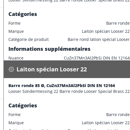
Longueur de barre
3000 mm
Catégories
Forme
Barre ronde
Marque
Laiton spécian Looser 22
Laiton spécian Looser 22
Catégorie de produit
Barre rond lation spécial Looser
Barre ronde 85 Ø, CuZn37Mn3Al2PbSi DIN EN 12164
Informations supplémentaires
50.000 kg / m
Nuance
CuZn37Mn3Al2PbSi DIN EN 12164
Spécifications
wird bestätigt
Caractéristiques dimensionnelles
Laiton spécian Looser 22
CONFECTIONNER
Diamètre extérieur
80 mm
Informations supplémentaires
Barre ronde 85 Ø, CuZn37Mn3Al2PbSi DIN EN 12164
Stock:
0.0 m
Looser Sondermessing 22 Barre ronde Looser Special Brass 22
Longueur de barre
3000 mm
Catégories
Forme
Barre ronde
Marque
Laiton spécian Looser 22