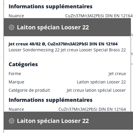
Jet creux 48/82 Ø, CuZn37Mn3Al2PbSi DIN EN 12164
Informations supplémentaires
9.800 kg / m
Nuance
CuZn37Mn3Al2PbSi DIN EN 12164
Spécifications
Disponible
Caractéristiques dimensionnelles
Laiton spécian Looser 22
CONFECTIONNER
Diamètre extérieur
45 mm
Informations supplémentaires
Jet creux 48/82 Ø, CuZn37Mn3Al2PbSi DIN EN 12164
Stock:
3.0 m
Looser Sondermessing 22 Jet creux Looser Special Brass 22
Longueur de barre
3000 mm
Catégories
Forme
Jet creux
Marque
Laiton spécian Looser 22
Laiton spécian Looser 22
Catégorie de produit
Jet creux lation spécial Looser
Barre ronde 50 Ø h11, CuZn37Mn3Al2PbSi DIN EN 12164
Informations supplémentaires
16.200 kg / m
Nuance
CuZn37Mn3Al2PbSi DIN EN 12164
Spécifications
Disponible
Caractéristiques dimensionnelles
Laiton spécian Looser 22
CONFECTIONNER
Diamètre intérieur
24 mm