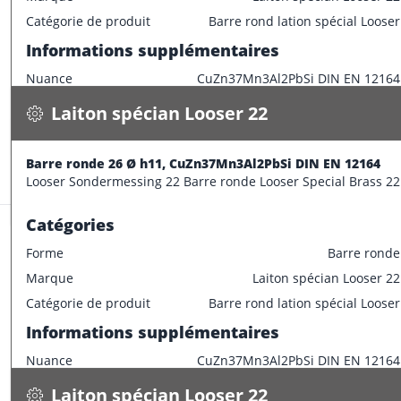
Laiton spécian Looser 22
Catégorie de produit
Barre rond lation spécial Looser
Barre ronde 26 Ø h11, CuZn37Mn3Al2PbSi DIN EN 12164
Informations supplémentaires
4.400 kg / m
Nuance
CuZn37Mn3Al2PbSi DIN EN 12164
Spécifications
Disponible
Caractéristiques dimensionnelles
Laiton spécian Looser 22
CONFECTIONNER
Diamètre extérieur
25 mm
Informations supplémentaires
Barre ronde 26 Ø h11, CuZn37Mn3Al2PbSi DIN EN 12164
Stock:
15.4 m
Looser Sondermessing 22 Barre ronde Looser Special Brass 22
Longueur de barre
3000 mm
Catégories
Forme
Barre ronde
Marque
Laiton spécian Looser 22
Laiton spécian Looser 22
Catégorie de produit
Barre rond lation spécial Looser
Barre ronde 28 Ø h11, CuZn37Mn3Al2PbSi DIN EN 12164
Informations supplémentaires
5.100 kg / m
Nuance
CuZn37Mn3Al2PbSi DIN EN 12164
Spécifications
Disponible
Caractéristiques dimensionnelles
Laiton spécian Looser 22