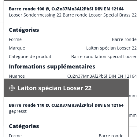
Informations supplémentaires
Barre ronde 100 Ø, CuZn37Mn3Al2PbSi DIN EN 12164
Stock:
0.0 m
Looser Sondermessing 22 Barre ronde Looser Special Brass 22
Longueur de barre
1000 mm
Catégories
Forme
Barre ronde
Marque
Laiton spécian Looser 22
Laiton spécian Looser 22
Catégorie de produit
Barre rond lation spécial Looser
Barre ronde 110 Ø, CuZn37Mn3Al2PbSi DIN EN 12164
Informations supplémentaires
77.900 kg / m
Nuance
CuZn37Mn3Al2PbSi DIN EN 12164
Spécifications
Disponible
Caractéristiques dimensionnelles
Laiton spécian Looser 22
CONFECTIONNER
Diamètre extérieur
100 mm
Informations supplémentaires
Barre ronde 110 Ø, CuZn37Mn3Al2PbSi DIN EN 12164
Stock:
2.8 m
gepresst
Longueur de barre
1000 mm
Catégories
Forme
Barre ronde