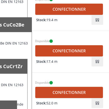
r DIN EN 12163
EN 12163
CONFECTIONNER
Stock:
19.4 m
Barre ronde
es CuCo2Be
22 mm
trodes CuCr1Zr
és de corroyage
000 mm
Disponible
2Be DIN EN 12163
 DIN EN 12163
CONFECTIONNER
Stock:
17.4 m
Barre ronde
es CuCr1Zr
23 mm
lectrodes CuCo2Be
liés de corroyage
3000 mm
Disponible
r DIN EN 12163
Be DIN EN 12163
CONFECTIONNER
Stock:
52.0 m
Barre ronde
25 mm