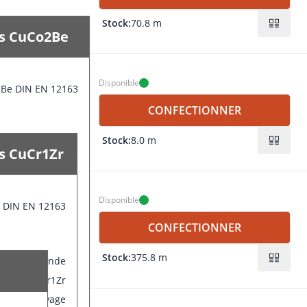
Stock:
70.8 m
es CuCo2Be
Disponible
2Be DIN EN 12163
CONFECTIONNER
Stock:
8.0 m
Barre ronde
es CuCr1Zr
lectrodes CuCo2Be
liés de corroyage
Disponible
r DIN EN 12163
Be DIN EN 12163
CONFECTIONNER
Stock:
375.8 m
Barre ronde
10 mm
trodes CuCr1Zr
és de corroyage