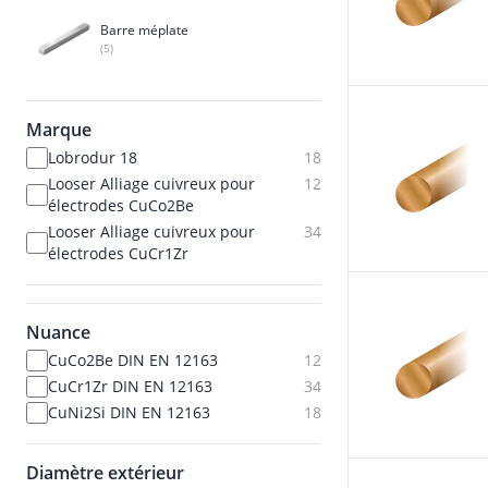
Barre méplate
(5)
Marque
Lobrodur 18
18
Looser Alliage cuivreux pour
12
électrodes CuCo2Be
Looser Alliage cuivreux pour
34
électrodes CuCr1Zr
Nuance
CuCo2Be DIN EN 12163
12
CuCr1Zr DIN EN 12163
34
CuNi2Si DIN EN 12163
18
Diamètre extérieur