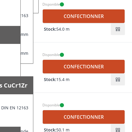
3000 mm
Disponible
 DIN EN 12163
CONFECTIONNER
Stock:
54.0 m
re ronde
10 mm
rodur 18
orroyage
3000 mm
Disponible
EN 12163
CONFECTIONNER
Stock:
15.4 m
re ronde
es CuCr1Zr
10 mm
rodur 18
orroyage
000 mm
Disponible
r DIN EN 12163
EN 12163
CONFECTIONNER
Stock:
50.1 m
Barre ronde