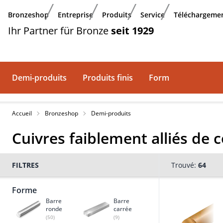
Aller au contenu principal
Bronzeshop
Entreprise
Produits
Service
Téléchargeme
Ihr Partner für Bronze
seit 1929
Demi-produits
Produits finis
Form
Accueil
Bronzeshop
Demi-produits
Cuivres faiblement alliés de 
FILTRES
Trouvé:
64
Forme
Barre
Barre
ronde
carrée
(50)
(9)