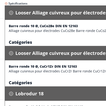
Spécifications
Looser Alliage cuivreux pour électrod
Barre ronde 10 Ø, CuCo2Be DIN EN 12163
Looser Alliage cuivreux pour électrodes CuCr1Zr
Alliage cuivreux pour électrodes CuCo2Be Barre ronde CuCo
Barre ronde 10 Ø, CuCr1Zr DIN EN 12163
0.700 kg / m
Catégories
Spécifications
Forme
Looser Alliage cuivreux pour électrod
Marque
Looser Alliage cuivreux pour é
Catégorie de produit
Barre rond cuivre faiblement al
Barre ronde 10 Ø, CuCr1Zr DIN EN 12163
Lobrodur 18
Informations supplémentaires
Alliage cuivreux pour électrodes CuCrZr Barre ronde CuCr1Z
Barre ronde 10 Ø h11, CuNi2Si DIN EN 12163
Nuance
CuCo2
0.700 kg / m
Catégories
Spécifications
Caractéristiques dimensionnelles
Forme
Lobrodur 18
Diamètre extérieur
Marque
Looser Alliage cuivreux pour élec
Informations supplémentaires
Catégorie de produit
Barre rond cuivre faiblement alli