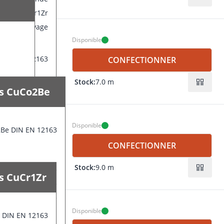
12 mm
trodes CuCr1Zr
és de corroyage
000 mm
Disponible
 DIN EN 12163
CONFECTIONNER
Stock:
7.0 m
re ronde
es CuCo2Be
14 mm
rodur 18
orroyage
3000 mm
Disponible
2Be DIN EN 12163
EN 12163
CONFECTIONNER
Stock:
9.0 m
Barre ronde
es CuCr1Zr
15 mm
lectrodes CuCo2Be
liés de corroyage
000 mm
Disponible
r DIN EN 12163