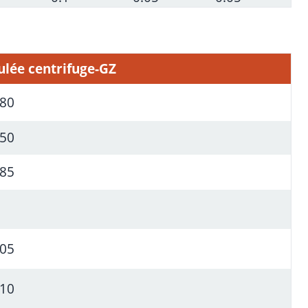
ulée centrifuge-GZ
380
750
185
205
110