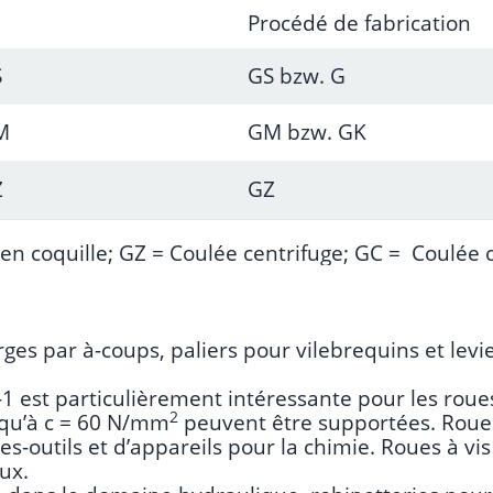
Procédé de fabrication
S
GS bzw. G
M
GM bzw. GK
Z
GZ
en coquille;
GZ =
Coulée centrifuge
; GC =
Coulée 
ges par à-coups, paliers pour vilebrequins et levi
1 est particulièrement intéressante pour les rou
2
squ’à c = 60 N/mm
peuvent être supportées. Roues 
s-outils et d’appareils pour la chimie. Roues à v
ux.