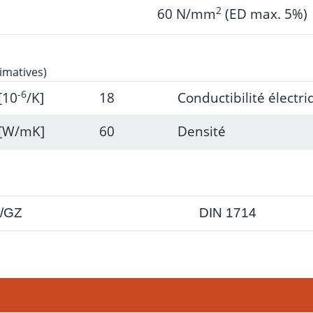
2
60 N/mm
(ED max. 5%)
imatives)
-6
[10
/K]
18
Conductibilité électr
[W/mK]
60
Densité
/GZ
DIN 1714