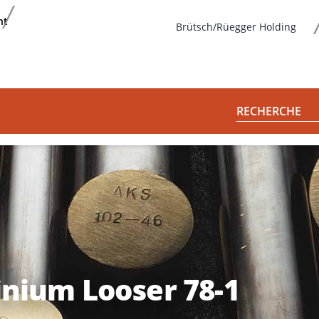
nt
Brütsch/Rüegger Holding
RECHERCHE
nium Looser 78-1