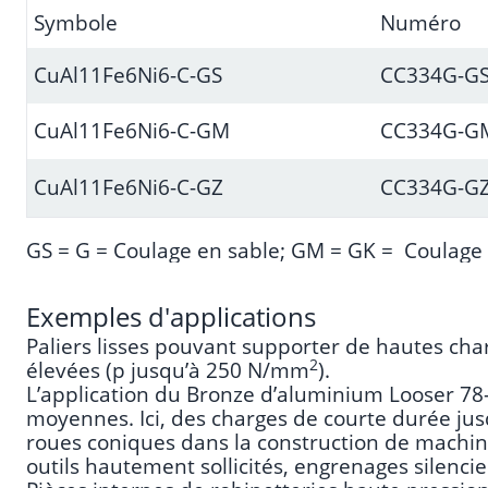
Symbole
Numéro
CuAl11Fe6Ni6-C-GS
CC334G-G
CuAl11Fe6Ni6-C-GM
CC334G-G
CuAl11Fe6Ni6-C-GZ
CC334G-G
GS = G =
Coulage en sable
; GM = GK =
Coulage 
Exemples d'applications
Paliers lisses pouvant supporter de hautes char
2
élevées (p jusqu’à 250 N/mm
).
L’application du Bronze d’aluminium Looser 78-
moyennes. Ici, des charges de courte durée ju
roues coniques dans la construction de machine
outils hautement sollicités, engrenages silencie