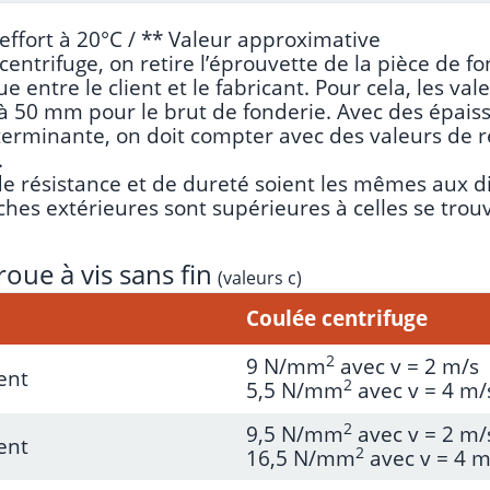
effort à 20°C / ** Valeur approximative
entrifuge, on retire l’éprouvette de la pièce de fo
e entre le client et le fabricant. Pour cela, les v
à 50 mm pour le brut de fonderie. Avec des épais
terminante, on doit compter avec des valeurs de ré
.
de résistance et de dureté soient les mêmes aux di
uches extérieures sont supérieures à celles se tro
roue à vis sans fin
(valeurs c)
Coulée centrifuge
2
9 N/mm
avec v = 2 m/s
ent
2
5,5 N/mm
avec v = 4 m/
2
9,5 N/mm
avec v = 2 m/
ent
2
16,5 N/mm
avec v = 4 m