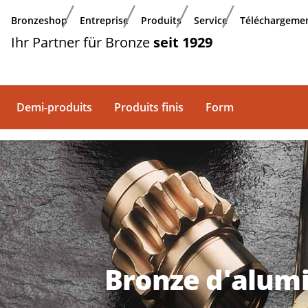
Aller au contenu principal
Bronzeshop
Entreprise
Produits
Service
Téléchargeme
Ihr Partner für Bronze
seit 1929
Demi-produits
Produits finis
Form
Bronze d'alumi