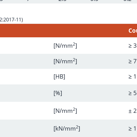
2:2017-11)
Co
2
[N/mm
]
≥ 
2
[N/mm
]
≥ 
[HB]
≥ 
[%]
≥ 5
2
[N/mm
]
± 
2
[kN/mm
]
≥ 