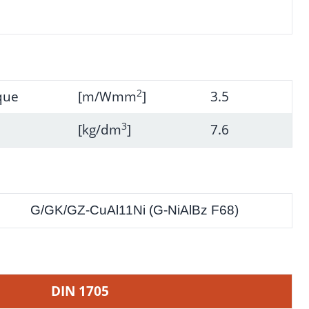
2
ique
[m/Wmm
]
3.5
3
[kg/dm
]
7.6
G/GK/GZ-CuAl11Ni (G-NiAlBz F68)
DIN 1705