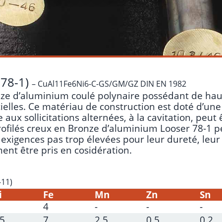
 78-1)
– CuAl11Fe6Ni6-C-GS/GM/GZ DIN EN 1982
ze d’aluminium coulé polynaire possédant de haut
ielles. Ce matériau de construction est doté d’une 
ux sollicitations alternées, à la cavitation, peut
s profilés creux en Bronze d’aluminium Looser 78-
xigences pas trop élevées pour leur dureté, leur ré
ent être pris en cosidération.
-11)
i
Fe
Mn
Zn
Sn
4
-
-
-
.5
7
2.5
0.5
0.2