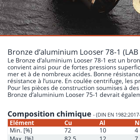
Bronze d’aluminium Looser 78-1 (LAB
Le Bronze d’aluminium Looser 78-1 est un bron
convient ainsi pour de fortes pressions superfic
mer et à de nombreux acides. Bonne résistance a
résistance à l’usure. En coulée centrifuge, le
Pour les pièces de construction soumises à des e
Bronze d’aluminium Looser 75-1
devrait égalem
Composition chimique
- (DIN EN 1982:2017
Elément
Cu
Al
N
Min. [%]
72
10
4
Max. [%]
82.5
12
7