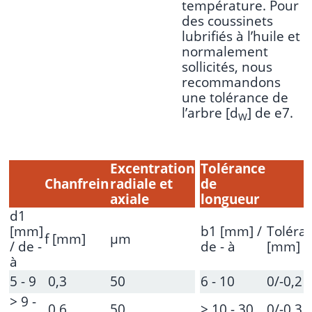
température. Pour
des coussinets
lubrifiés à l’huile et
normalement
sollicités, nous
recommandons
une tolérance de
l’arbre [d
] de e7.
W
Excentration
Tolérance
Chanfrein
radiale et
de
axiale
longueur
d1
[mm]
b1 [mm] /
Toléra
f [mm]
μm
/ de -
de - à
[mm]
à
5 - 9
0,3
50
6 - 10
0/-0,2
> 9 -
0,6
50
> 10 - 30
0/-0,3