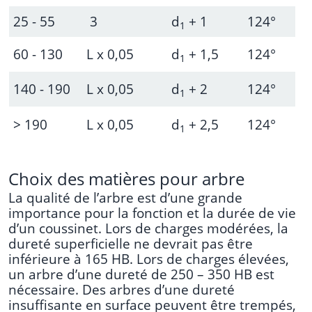
25 - 55
3
d
+ 1
124°
1
60 - 130
L x 0,05
d
+ 1,5
124°
1
140 - 190
L x 0,05
d
+ 2
124°
1
> 190
L x 0,05
d
+ 2,5
124°
1
Choix des matières pour arbre
La qualité de l’arbre est d’une grande
importance pour la fonction et la durée de vie
d’un coussinet. Lors de charges modérées, la
dureté superficielle ne devrait pas être
inférieure à 165 HB. Lors de charges élevées,
un arbre d’une dureté de 250 – 350 HB est
nécessaire. Des arbres d’une dureté
insuffisante en surface peuvent être trempés,