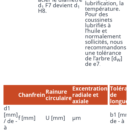
lubrification, la
d
F7 devient d
1
1
température.
H8.
Pour des
coussinets
lubrifiés à
l’huile et
normalement
sollicités, nous
recommandons
une tolérance
de l’arbre [d
]
W
de e7
.
Excentration
Toléra
Rainure
Chanfrein
radiale et
de
circulaire
axiale
longue
d1
[mm]
b1 [mm]
f [mm]
U [mm]
μm
/ de -
de - à
à