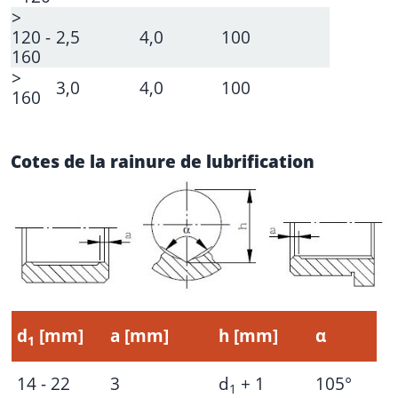
>
120 -
2,5
4,0
100
160
>
3,0
4,0
100
160
Cotes de la rainure de lubrification
d
[mm]
a [mm]
h [mm]
α
1
14 - 22
3
d
+ 1
105°
1