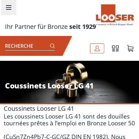
Aller au contenu principal
Ihr Partner für Bronze
seit 1929
RECHERCHE
Coussinets Looser LG 41
Coussinets Looser LG 41
Les coussinets Looser LG 41 sont des douilles
tournées prêtes à l’emploi en
Bronze Looser 50
(CuSn7Zn4Pb7-C-GC/GZ DIN EN 1982). Nous