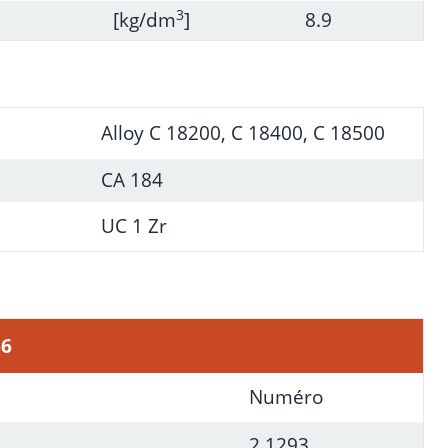
3
[kg/dm
]
8.9
Alloy C 18200, C 18400, C 18500
CA 184
UC 1 Zr
66
Numéro
2.1293