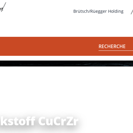
nt
Brütsch/Rüegger Holding
RECHERCHE
kstoff CuCrZr