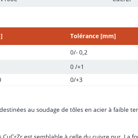
]
Tolérance [mm]
0/- 0,2
0 /+1
0
0/+3
destinées au soudage de tôles en acier à faible te
es CuCrZr est semblable à celle du cuivre pur. La 