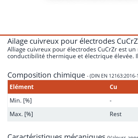
Ailage cuivreux pour électrodes CuCr
Alliage cuivreux pour électrodes CuCrZr est u
conductibilité thermique et électrique élevée. I
Composition chimique
- (DIN EN 12163:2016-
Elément
Cu
Min. [%]
-
Max. [%]
Rest
Caractéristiques mécaniques
(Valeurs app