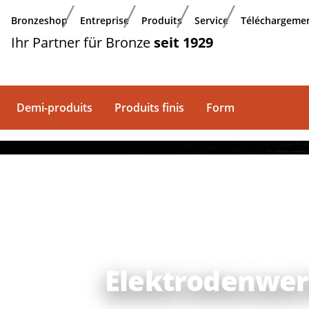
Aller au contenu principal
Bronzeshop
Entreprise
Produits
Service
Téléchargeme
Ihr Partner für Bronze
seit 1929
Demi-produits
Produits finis
Form
Elektrodenwer