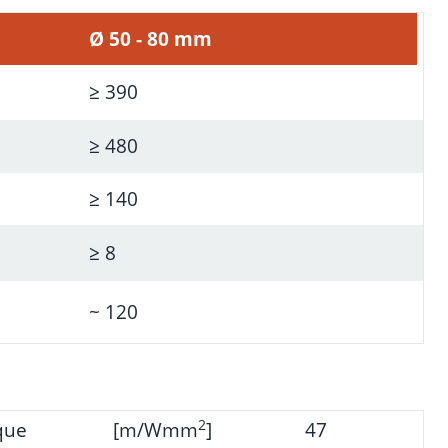
Ø 50 - 80 mm
≥ 390
≥ 480
≥ 140
≥ 8
~ 120
2
ique
[m/Wmm
]
47