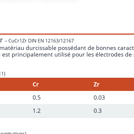
Zr
– CuCr1Zr DIN EN 12163/12167
n matériau durcissable possédant de bonnes carac
l est principalement utilisé pour les électrodes de
11)
Cr
Zr
0.5
0.03
1.2
0.3
roximatives)