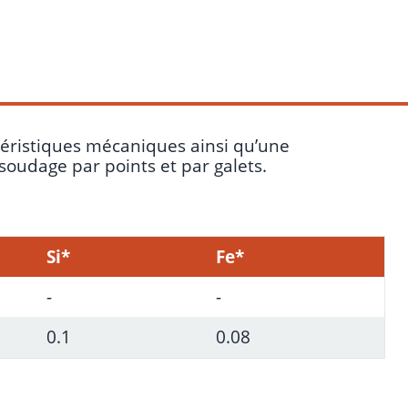
téristiques mécaniques ainsi qu’une
 soudage par points et par galets.
Si*
Fe*
-
-
0.1
0.08