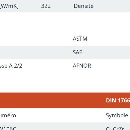
[W/mK]
322
Densité
ASTM
SAE
sse A 2/2
AFNOR
DIN 176
uméro
Symbole
W106C
CuCrZr