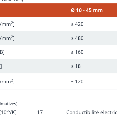
Ø 10 - 45 mm
2
N/mm
]
≥ 420
2
N/mm
]
≥ 480
B]
≥ 160
]
≥ 18
2
N/mm
]
~ 120
imatives)
-6
[10
/K]
17
Conductibilité électr